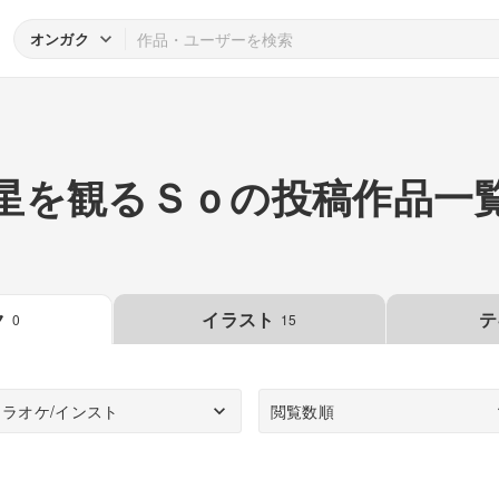
オンガク
星を観るＳｏの投稿作品一
ク
イラスト
テ
0
15
カラオケ/インスト
閲覧数順