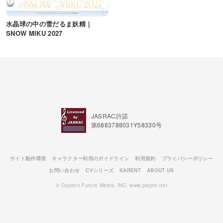
水晶球の中の雪だるま妖精｜
SNOW MIKU 2027
JASRAC許諾
第6883788031Y58330号
サイト動作環境
キャラクター利用のガイドライン
利用規約
プライバシーポリシー
お問い合わせ
CVシリーズ
KARENT
ABOUT US
© Crypton Future Media, INC. www.piapro.net