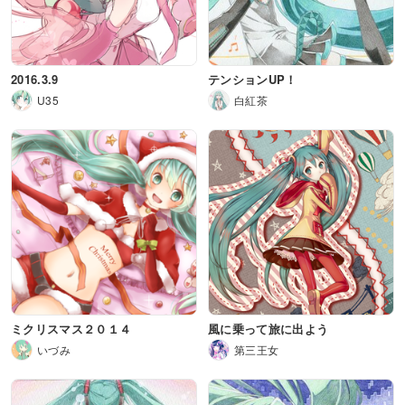
2016.3.9
テンションUP！
U35
白紅茶
ミクリスマス２０１４
風に乗って旅に出よう
いづみ
第三王女