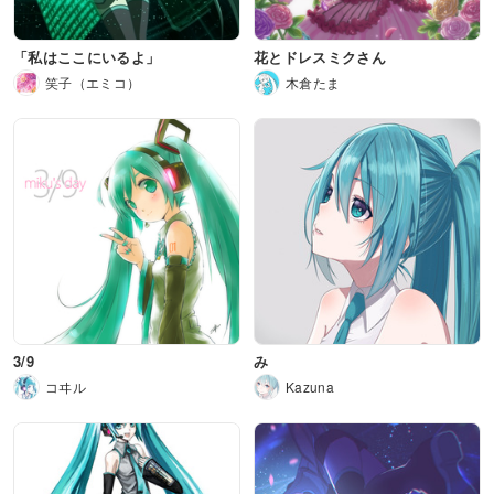
「私はここにいるよ」
花とドレスミクさん
笑子（エミコ）
木倉たま
3/9
み
コヰル
Kazuna