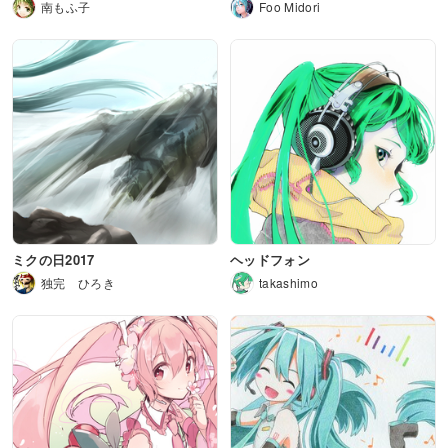
南もふ子
Foo Midori
ミクの日2017
ヘッドフォン
独完 ひろき
takashimo