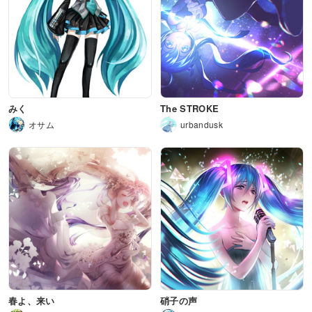
みく
The STROKE
オサム
urbandusk
春よ、来い
硝子の声