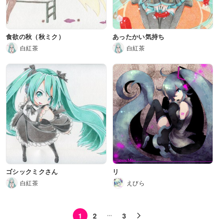
食欲の秋（秋ミク）
あったかい気持ち
白紅茶
白紅茶
ゴシックミクさん
リ
白紅茶
えびら
1
2
3