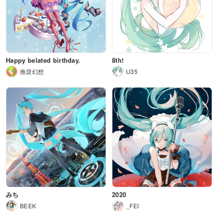
Happy belated birthday.
8th!
推奨幻想
U35
みち
2020
BEEK
_FEI