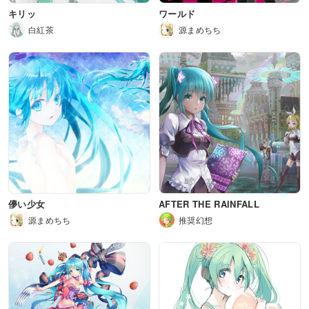
キリッ
ワールド
白紅茶
源まめちち
儚い少女
AFTER THE RAINFALL
源まめちち
推奨幻想