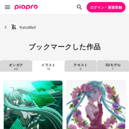
ログイン・新規登録
KaitoMelt
ブックマークした作品
オンガク
イラスト
テキスト
3Dモデル
42
78
0
1