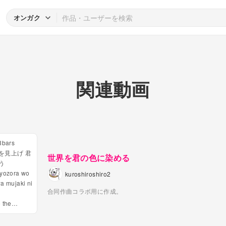
オンガク
関連動画
8bars
を見上げ 君
世界を君の色に染める
う
 yozora wo
kuroshiroshiro2
a mujaki ni
合同作曲コラボ用に作成。
 the
 you are
ently....