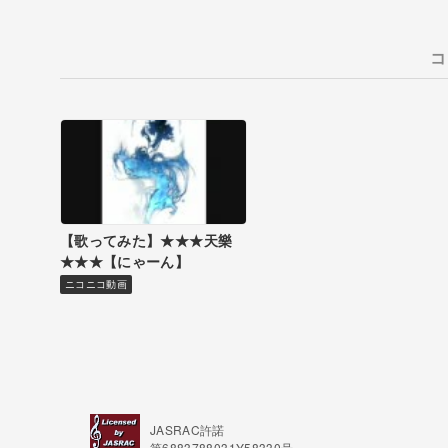
コ
【歌ってみた】★★★天樂
★★★【にゃーん】
ニコニコ動画
JASRAC許諾
第6883788031Y58330号