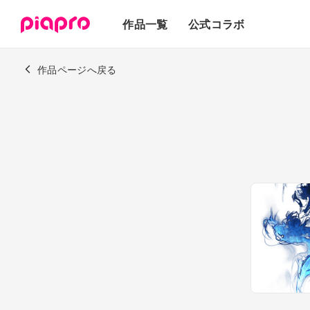
テキスト
作品一覧
公式コラボ
3Dモデル
作品ページへ戻る