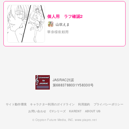
個人用 ラフ確認2
山吹えま
華奈様依頼用
JASRAC許諾
第6883788031Y58330号
サイト動作環境
キャラクター利用のガイドライン
利用規約
プライバシーポリシー
お問い合わせ
CVシリーズ
KARENT
ABOUT US
© Crypton Future Media, INC. www.piapro.net