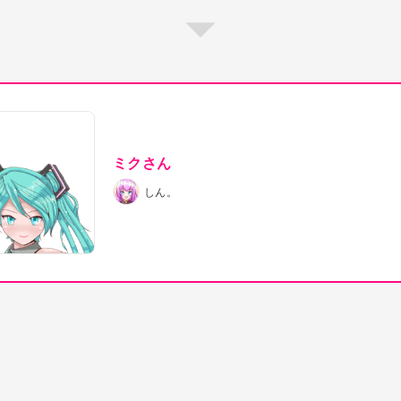
ミクさん
しん。