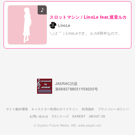
スロットマシン / LinoLe feat.巡音ルカ
LinoLe
＼(Ｚ￣｜LinoLeです。
ルカ9周年なので。
JASRAC許諾
第6883788031Y58330号
サイト動作環境
キャラクター利用のガイドライン
利用規約
プライバシーポリシー
お問い合わせ
CVシリーズ
KARENT
ABOUT US
© Crypton Future Media, INC. www.piapro.net