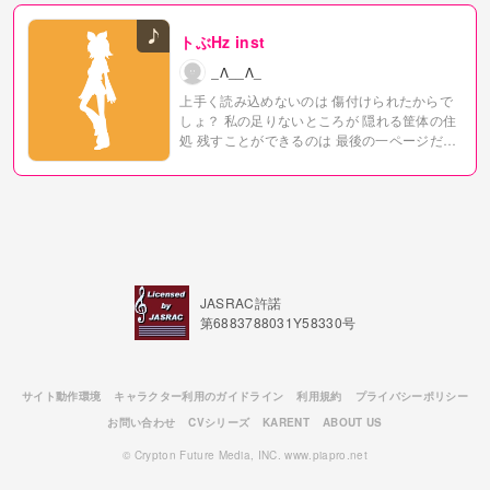
トぶHz inst
_Λ__Λ_
上手く読み込めないのは
傷付けられたからで
しょ？
私の足りないところが
隠れる筐体の住
処
残すことができるのは
最後の一ページだけ
欲が混ざってしまったら
さよならのようにな
っていく
溶けてく私が濁っていくように
苦し
くなっちゃった
目覚めないでよね
これから過
ぎる景色の中で死んでいくように
差し込んだ
ままだった
私は心の臓になる
JASRAC許諾
第6883788031Y58330号
サイト動作環境
キャラクター利用のガイドライン
利用規約
プライバシーポリシー
お問い合わせ
CVシリーズ
KARENT
ABOUT US
© Crypton Future Media, INC. www.piapro.net