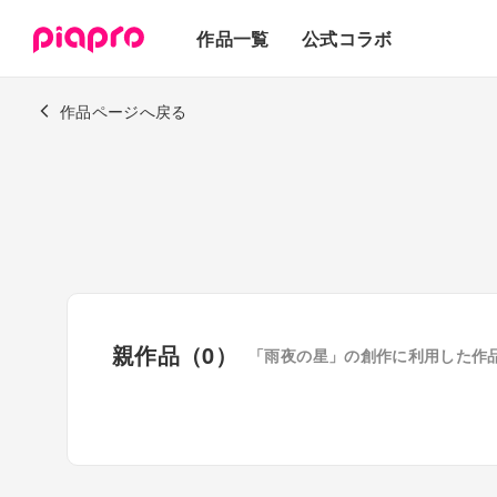
テキスト
作品一覧
公式コラボ
3Dモデル
作品ページへ戻る
親作品（0）
「雨夜の星」の創作に利用した作