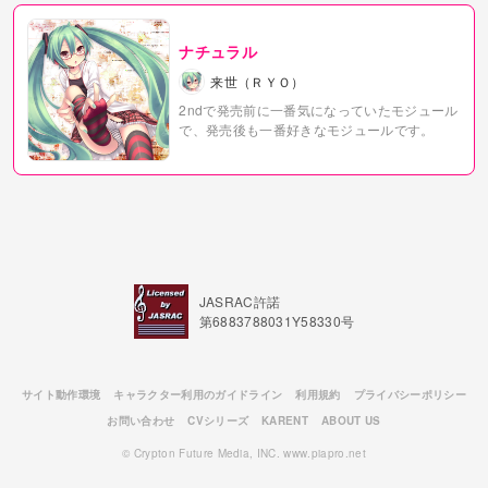
ナチュラル
来世（ＲＹＯ）
2ndで発売前に一番気になっていたモジュール
で、発売後も一番好きなモジュールです。
JASRAC許諾
第6883788031Y58330号
サイト動作環境
キャラクター利用のガイドライン
利用規約
プライバシーポリシー
お問い合わせ
CVシリーズ
KARENT
ABOUT US
© Crypton Future Media, INC. www.piapro.net