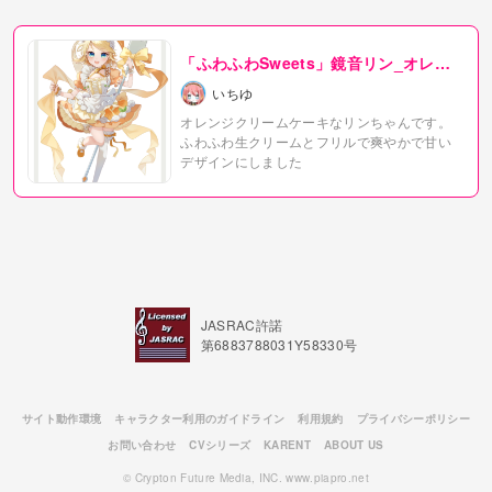
「ふわふわSweets」鏡音リン_オレン
ジクリームケーキ
いちゆ
オレンジクリームケーキなリンちゃんです。
ふわふわ生クリームとフリルで爽やかで甘い
デザインにしました
JASRAC許諾
第6883788031Y58330号
サイト動作環境
キャラクター利用のガイドライン
利用規約
プライバシーポリシー
お問い合わせ
CVシリーズ
KARENT
ABOUT US
© Crypton Future Media, INC. www.piapro.net