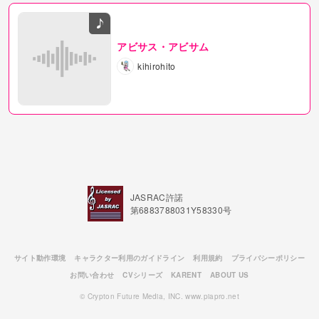
アビサス・アビサム
kihirohito
JASRAC許諾
第6883788031Y58330号
サイト動作環境
キャラクター利用のガイドライン
利用規約
プライバシーポリシー
お問い合わせ
CVシリーズ
KARENT
ABOUT US
© Crypton Future Media, INC. www.piapro.net