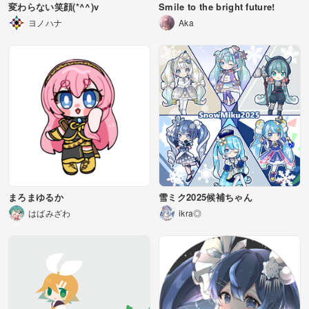
変わらない笑顔(*^^)v
Smile to the bright future!
ヨノハナ
Aka
まろまゆるか
雪ミク2025候補ちゃん
はばみざわ
ikra◎