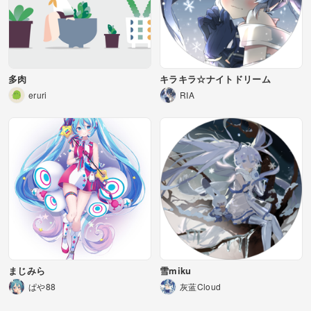
多肉
キラキラ☆ナイトドリーム
eruri
RIA
まじみら
雪miku
ぱや88
灰蓝Cloud