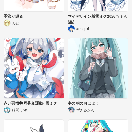
季節が巡る
マイデザイン版雪ミク2026ちゃん
(黒)
わと
amagiri
赤い羽根共同募金運動×雪ミク
冬の朝のおはよう
猫間 アキ
ずきみかん