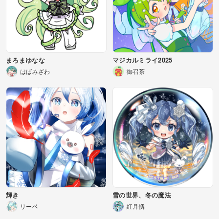
まろまゆなな
マジカルミライ2025
はばみざわ
御召茶
輝き
雪の世界、冬の魔法
リーベ
紅月憐