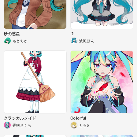
砂の惑星
？
もとちか
波風ぼん
クラシカルメイド
Colorful
香咲さくら
ともp