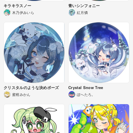
キラキラスノー
青いシンフォニー
木乃伊みいら
紅月憐
クリスタルのような決めポーズ
Crystal Snow Tree
蜜柑みかん
ぽへたろ。