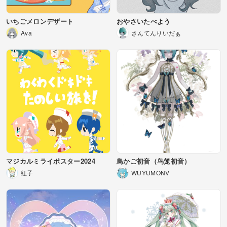
いちごメロンデザート
おやさいたべよう
Ava
さんてんりいだぁ
マジカルミライポスター2024
鳥かご初音（鸟笼初音）
紅子
WUYUMONV