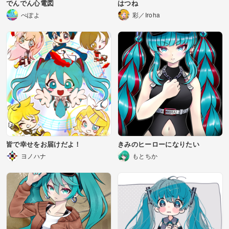
でんでん心電図
はつね
ぺぽよ
彩／Iroha
皆で幸せをお届けだよ！
きみのヒーローになりたい
ヨノハナ
もとちか