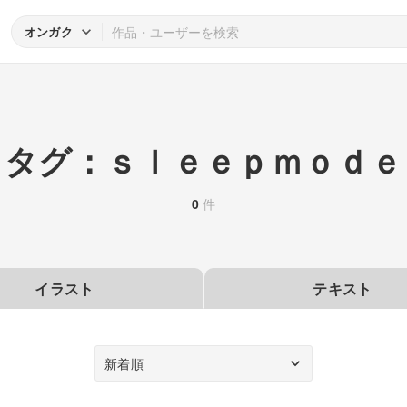
オンガク
タグ：ｓｌｅｅｐｍｏｄｅ
0
件
イラスト
テキスト
新着順