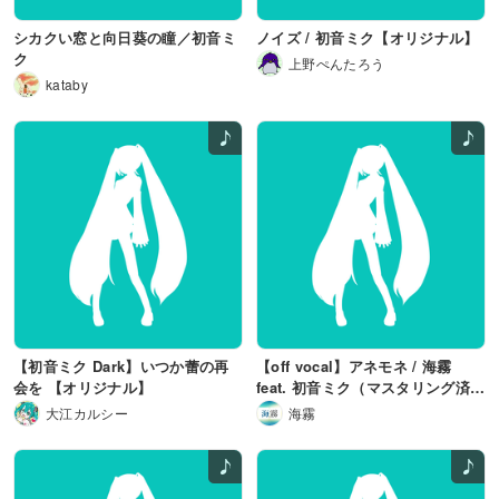
シカクい窓と向日葵の瞳／初音ミ
ノイズ / 初音ミク【オリジナル】
ク
上野ぺんたろう
kataby
【初音ミク Dark】いつか蕾の再
【off vocal】アネモネ / 海霧
会を 【オリジナル】
feat. 初音ミク（マスタリング済
み）
大江カルシー
海霧