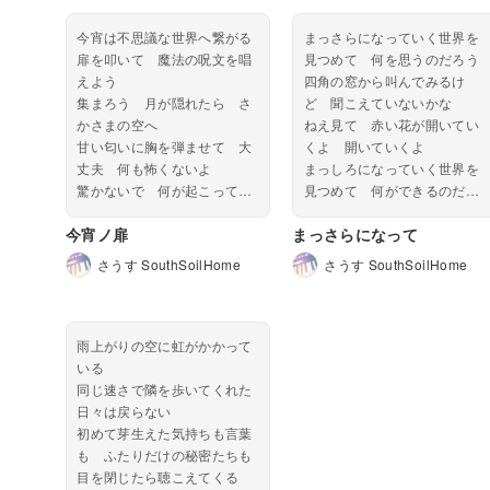
今宵は不思議な世界へ繋がる
まっさらになっていく世界を
扉を叩いて 魔法の呪文を唱
見つめて 何を思うのだろう
えよう
四角の窓から叫んでみるけ
集まろう 月が隠れたら さ
ど 聞こえていないかな
かさまの空へ
ねえ見て 赤い花が開いてい
甘い匂いに胸を弾ませて 大
くよ 開いていくよ
丈夫 何も怖くないよ
まっしろになっていく世界を
驚かないで 何が起こっても
見つめて 何ができるのだろ
歌い続けよう 朝が来るまで
う
今宵ノ扉
まっさらになって
一年に一度だけ逢いに行く
でたらめな文字を並べてみる
よ 君の許へ
けど 言葉になるかな
さうす SouthSoilHome
さうす SouthSoilHome
お菓子を持ったら広間へ向か
ねえ見て 淡い虹が光ってい
おう 自分の蝋燭に明かりを
くよ 光っていくよ
灯して始...
ね...
雨上がりの空に虹がかかって
いる
同じ速さで隣を歩いてくれた
日々は戻らない
初めて芽生えた気持ちも言葉
も ふたりだけの秘密たちも
目を閉じたら聴こえてくる