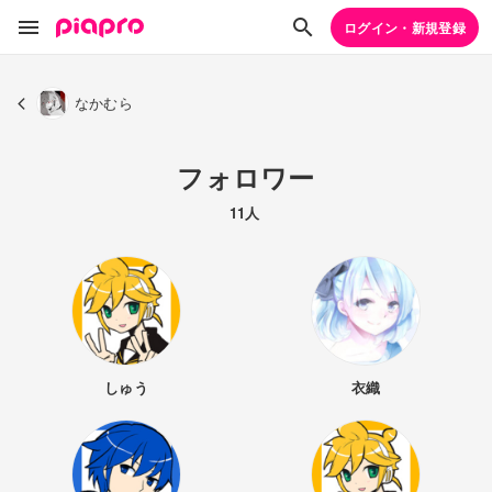
ログイン・新規登録
なかむら
フォロワー
11人
しゅう
衣織