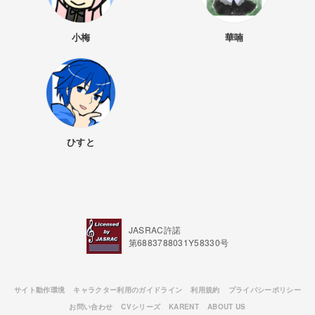
小梅
華喃
ひすと
JASRAC許諾
第6883788031Y58330号
サイト動作環境
キャラクター利用のガイドライン
利用規約
プライバシーポリシー
お問い合わせ
CVシリーズ
KARENT
ABOUT US