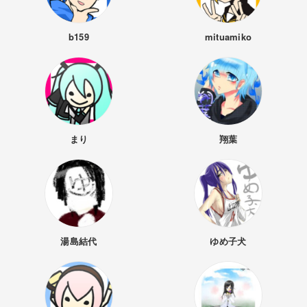
b159
mituamiko
まり
翔葉
湯島結代
ゆめ子犬