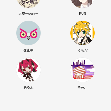
大空ーsoraー
KUN
休止中
うちだ
あるふ
Mee。