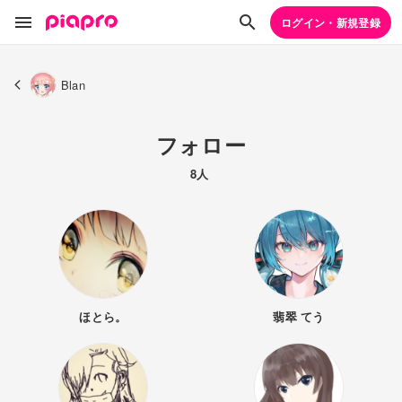
ログイン・新規登録
Blan
フォロー
8人
ほとら。
翡翠 てう