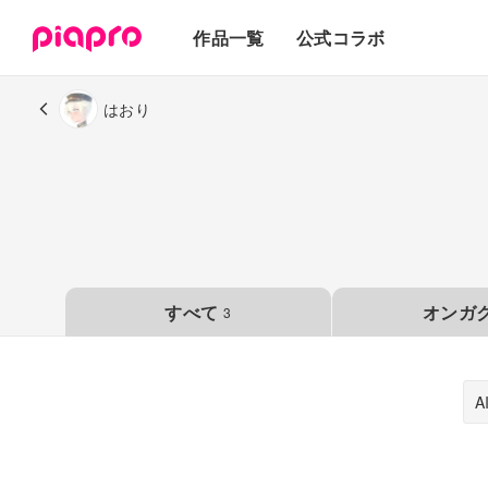
テキスト
作品一覧
公式コラボ
3Dモデル
はおり
すべて
オンガ
3
A