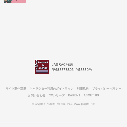
JASRAC許諾
第6883788031Y58330号
サイト動作環境
キャラクター利用のガイドライン
利用規約
プライバシーポリシー
お問い合わせ
CVシリーズ
KARENT
ABOUT US
© Crypton Future Media, INC. www.piapro.net