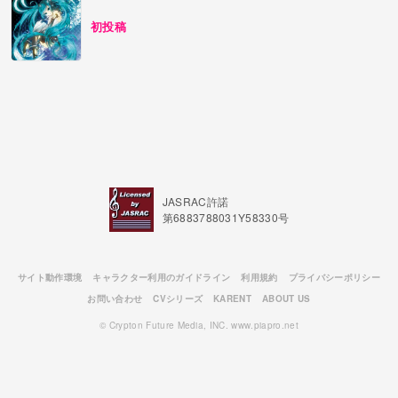
初投稿
JASRAC許諾
第6883788031Y58330号
サイト動作環境
キャラクター利用のガイドライン
利用規約
プライバシーポリシー
お問い合わせ
CVシリーズ
KARENT
ABOUT US
© Crypton Future Media, INC. www.piapro.net