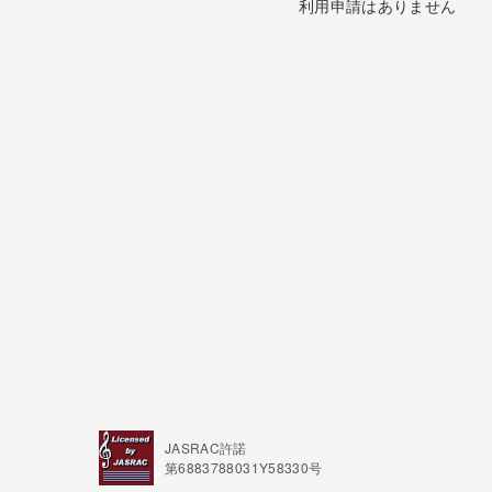
利用申請はありません
JASRAC許諾
第6883788031Y58330号