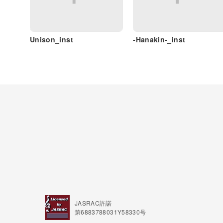
Unison_inst
-Hanakin-_inst
JASRAC許諾
第6883788031Y58330号