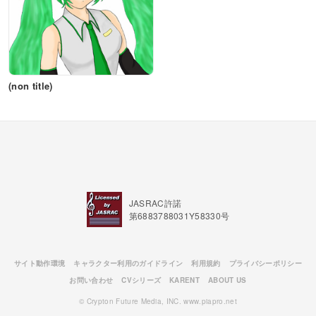
(non title)
JASRAC許諾
第6883788031Y58330号
サイト動作環境
キャラクター利用のガイドライン
利用規約
プライバシーポリシー
お問い合わせ
CVシリーズ
KARENT
ABOUT US
© Crypton Future Media, INC. www.piapro.net