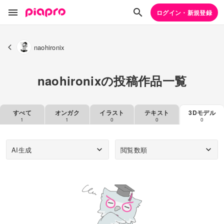
ログイン・新規登録
naohironix
naohironixの投稿作品一覧
すべて
オンガク
イラスト
テキスト
3Dモデル
1
1
0
0
0
AI生成
閲覧数順