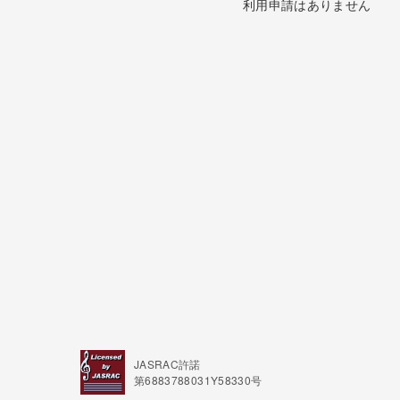
利用申請はありません
JASRAC許諾
第6883788031Y58330号