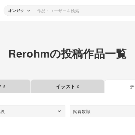
オンガク
Rerohmの投稿作品一覧
ク
イラスト
テ
5
0
小説
閲覧数順