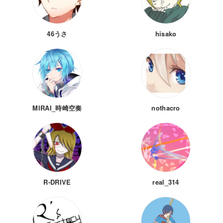
46うさ
hisako
MIRAI_時崎空奏
nothacro
R-DRIVE
real_314