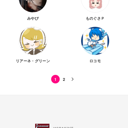
みやび
ものぐさＰ
リアーネ・グリーン
ロコモ
1
2