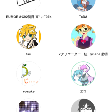
RUMOR＠C92初日 東“に”04b
TaDA
tsu
Vクリエーター 紅 Lyriane 紗月
yosuke
エワ