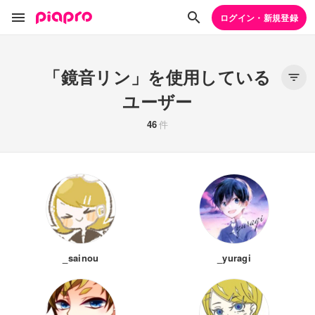
ログイン・新規登録
「鏡音リン」を使用している
ユーザー
46
件
_sainou
_yuragi