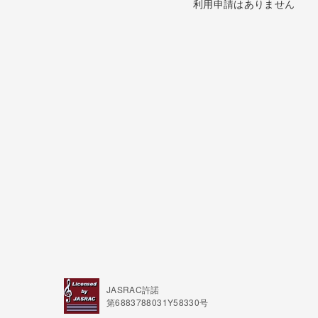
利用申請はありません
JASRAC許諾
第6883788031Y58330号