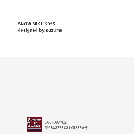
SNOW MIKU 2025
designed by suzume
JASRAC許諾
第6883788031Y58330号