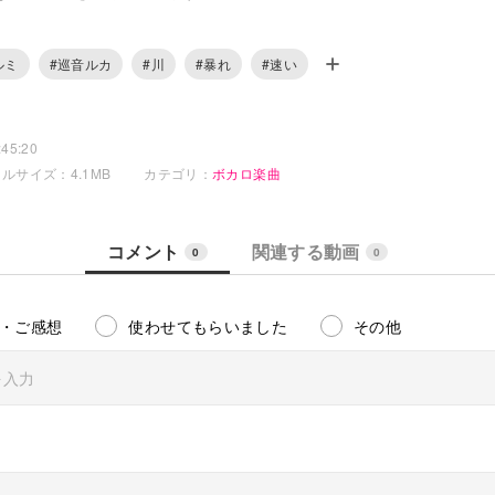
wa.com/
ルミ
#巡音ルカ
#川
#暴れ
#速い
9年5月28日
9年5月28日
45:20
9年8月29日
ルサイズ：4.1MB
カテゴリ：
ボカロ楽曲
な川機嫌が良い
コメント
関連する動画
0
0
ると機嫌損ねて拗ねる
遮る岩の壁
く飛沫上げ
・ご感想
使わせてもらいました
その他
てる止められない心に従い
止まらない川早瀬
どきしながら
川藻も
く目先など思わず
ち黙る