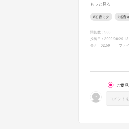
もっと見る
作詞・作曲/川柳五七
https://www.tawata
#初音ミク
#巡音
インスト完成日/200
閲覧数：586
ボカロ版完成日/200
投稿日：2009/08/29 18:
ピアプロ公開日/200
長さ：02:59
ファイ
～歌詞～
優雅に流れる穏やか
そんな川もここに来
走り出して速まる川
動じなくぶつかり行
ご意見
怒涛の流れに魚も慌
霧舞い上げ包み込む
いつまで続くとどき
受け身になる水辺の
曲がりながら水は行
響き渡る轟音で鳥た