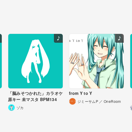
り無くなる
は目を逸らすだけ
現実を見つめて
相殺をさせて
流れよう
こと後悔して
ても愉快に笑う
るが周りはそういかず
だす
ぶる負けてしまう意識に失望
し安らげる時は無い
で行くなら
ていく
よう成長をしていく
「脳みそつかれた」カラオケ
from Y to Y
原キー 未マスタ BPM134
れるうち円くなり
ジミーサムP ／ OneRoom
れ込んで終わる
ゾカ