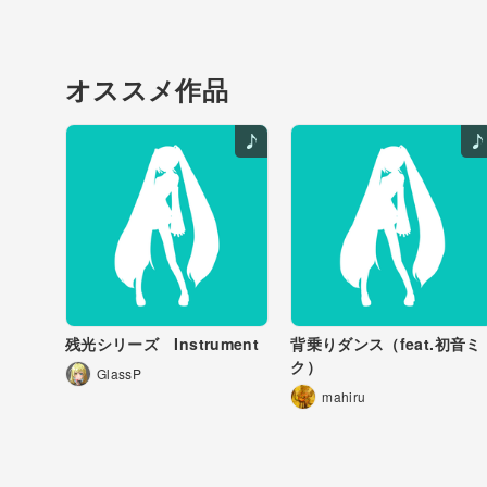
抉られる川底傷深ま
我が儘を続けても皆
いい加減目を覚まし
打ち消すこと頼りに
オススメ作品
蟠る心に素直になり
汚れた水見て愚かな
どんな時も心広げと
そう思うと決めてい
巡るめく障害物焦り
再び流れが体を揺さ
こんなことを繰り返
このまま流れて先ま
海の波も打ち消され
そんなことをしない
残光シリーズ Instrument
背乗りダンス（feat.初音ミ
ク）
岩から湧き出た水流
GlassP
果てまで続く海に流
mahiru
川の早瀬