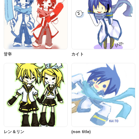
甘辛
カイト
レン＆リン
(non title)