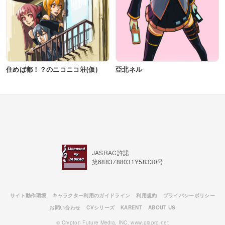
住めば都！？のニコニコ荘(仮)
亞北ネル
JASRAC許諾
第6883788031Y58330号
サイト動作環境
キャラクター利用のガイドライン
利用規約
プライバシーポリシー
お問い合わせ
CVシリーズ
KARENT
ABOUT US
© Crypton Future Media, INC. www.piapro.net