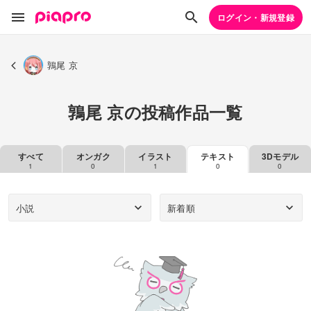
ログイン・新規登録
鶉尾 京
鶉尾 京の投稿作品一覧
すべて
オンガク
イラスト
テキスト
3Dモデル
1
0
1
0
0
小説
新着順