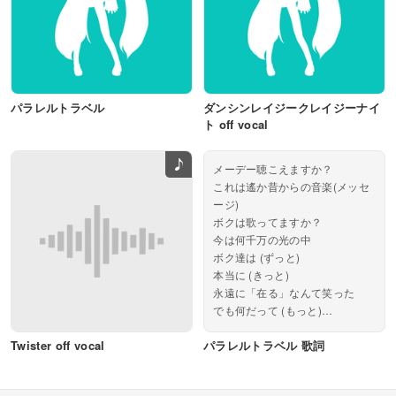
パラレルトラベル
ダンシンレイジークレイジーナイ
ト off vocal
メーデー聴こえますか？
これは遙か昔からの音楽(メッセ
ージ)
ボクは歌ってますか？
今は何千万の光の中
ボク達は (ずっと)
本当に (きっと)
永遠に「在る」なんて笑った
でも何だって (もっと)
歌いたい (そんな)
Twister off vocal
パラレルトラベル 歌詞
感情の焦燥に駆られる？...