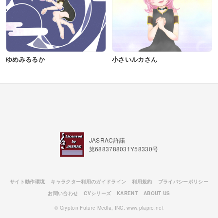
ゆめみるるか
小さいルカさん
JASRAC許諾
第6883788031Y58330号
サイト動作環境
キャラクター利用のガイドライン
利用規約
プライバシーポリシー
お問い合わせ
CVシリーズ
KARENT
ABOUT US
© Crypton Future Media, INC. www.piapro.net