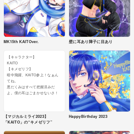
MK15th KAITOver.
壁に耳あり障子に目あり
【キャラクター】
KAITO
【キメゼリフ】
暗中飛躍、KAITO参上！なぁん
てね。
悪だくみはすべて把握済みだ
よ。僕の耳はごまかせないさ！
【マジカルミライ2023】
HappyBirthday 2023
「KAITO」の“キメゼリフ”