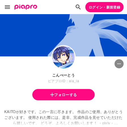
ログイン・新規登録
こんぺーとう
ピアプロID：ala_la
フォローする
KAITOが好きです。この一言に尽きます。 作品のご使用、ありがとう
ございます。 使用された際には、是非、完成作品を見せていただけた
ら嬉しいです。 どうぞ、よろしくお願いします！ ・pixiv・