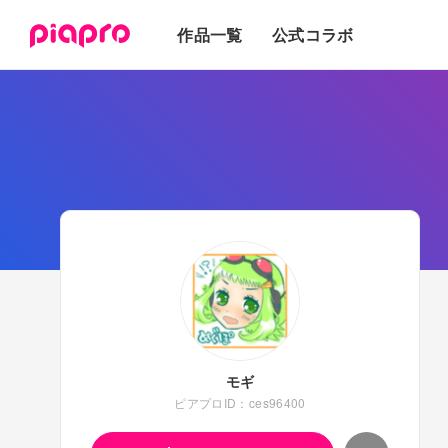
テキスト
作品一覧
公式コラボ
3Dモデル
モギ
ピアプロID：ces96400