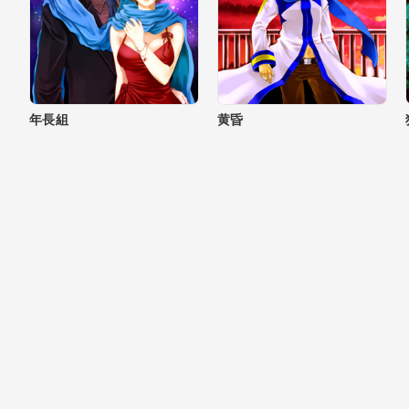
年長組
黄昏