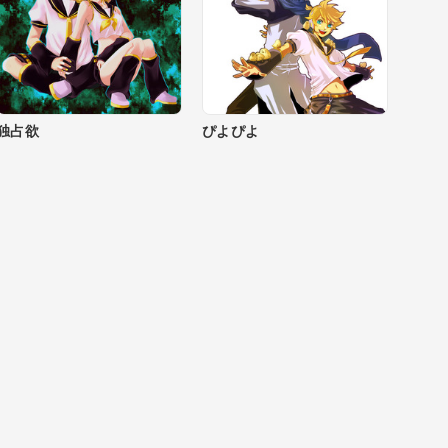
独占欲
ぴよぴよ