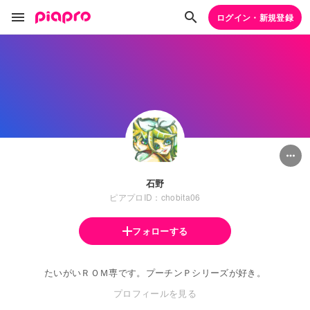
ログイン・新規登録
石野
ピアプロID：chobita06
フォローする
たいがいＲＯＭ専です。プーチンＰシリーズが好き。
プロフィールを見る