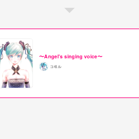
〜Angel's singing voice〜
コヰル