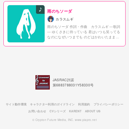
雨のちソーダ
カラスムギ
雨のちソーダ
作詞・作曲 カラスムギ
―歌詞
―
ゆくさきに待っている
君はいつも笑ってる
なのになぜいつまでも
のどはかわいたままな
の？
ラララ
君がくれたソーダがはじけて
わた
したちを濡らしてく
でもわかってるわたしな
んか
近くにいることしかできない
ラララ
君が
くれたソーダがはじけて
わたしたちを濡らし
てく
もうこのままとけてしまいたい
君とカラ
みあってサヨウナラ
ふに ふに ふにふにふ
に
ふに ふに ふにふにふに
Uh
ふわりふわ
り浮かんでく
まるでわたあめみたいにね
手の
JASRAC許諾
届かない蜜の味
たらた た た たららら
て
第6883788031Y58330号
ぃ てぃろ てぃろりぃ
ゆくさきに待ってい
る
君はいつも泣いている
なのになぜいつまで
も
手を差し伸べられないの？
ラ ラララララ
ララ ラララ ララ
ラ ラララララララ
サイト動作環境
キャラクター利用のガイドライン
利用規約
プライバシーポリシー
ラ ラ ラ ラ
バカバカバカバカバカバカバ
お問い合わせ
CVシリーズ
KARENT
ABOUT US
カバカ
ラ ラララ ララ
ラ ララララララ
ラ ラ
ラララ
君がくれたソーダがはじけて
わ
© Crypton Future Media, INC. www.piapro.net
たしたちを濡らしてく
でもつめたいくらいが