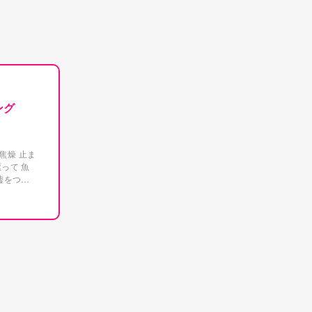
ング
焦燥
止ま
って 魚
嘘をつく
器用な運
でその想
ドに続行
ヘ
生まれ
 それは
ヘーベン
れど い
る回る焦燥