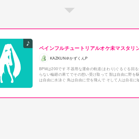
ペインフルチュートリアルオケ未マスタリ
KAZKUN＠かずくんP
BPMは200です
不器用な運命の軌道(まわり)ぐるぐる回る
らない輪廻の果てでその想い受け取って
獣は自由に野を駆
は自由に水泳ぐ
鳥は自由に空を飛んで そして人は自在に
プロヴィデンス
見上げた天井に哲学しても
冴えないね
不
命の軌道(まわり)ぐるぐる回る焦燥
止まらない輪廻の果て
い受け取って
腐りかけてるパンを齧って 自問自答はハー
苦し紛れのペンを置いたら オニサンコチラテノナルホウ
てきたことの意味考えても
頭が痛いよ
悲しいと言うならば
テカテカただの幻想
自己中なテーゼ掲げて アンチアウフ
いつか眠る前に 頭に浮かんできた葛藤
楽になれると言うけ
らないよ そんなもの
不器用な運命の軌道(まわり)ぐるぐ
終わらない宇宙を抱いて また眠りにつこうか