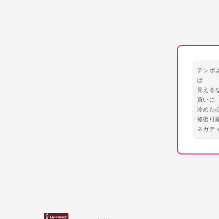
テンポ
ば
見えるな
買いに
冷めた
修復可
ネガテ
して
今日は
タリウ
点と点
で覗く
ああ も
赤くな
そう 天
くらい