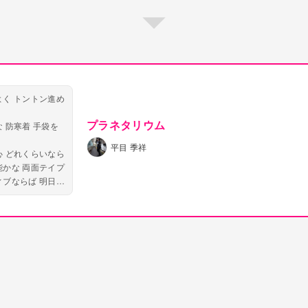
よく トントン進め
プラネタリウム
 防寒着 手袋を
平目 季祥
心 どれくらいなら
能かな 両面テイプ
ィブならば 明日に
二人きりでプラネ
ム
を線で繋いで 三角
う 手も冷たいな
る
体観測して どれ