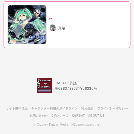
**
月蔵
JASRAC許諾
第6883788031Y58330号
サイト動作環境
キャラクター利用のガイドライン
利用規約
プライバシーポリシー
お問い合わせ
CVシリーズ
KARENT
ABOUT US
© Crypton Future Media, INC. www.piapro.net