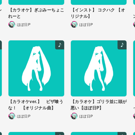
レ
【カラオケ】ぎぶみーちょこ
【インスト】 コクハク 【オ
れーと
リジナル】
ほぼ日P
ほぼ日P
【カラオケver.】 ピザ喰う
【カラオケ】ゴリラ並に頭が
な！ 【オリジナル曲】
悪い【ほぼ日P】
ほぼ日P
ほぼ日P