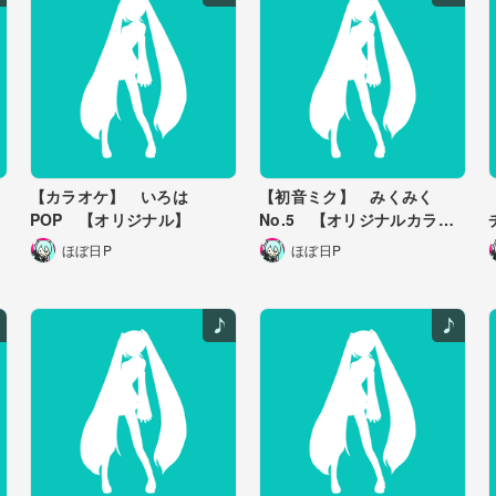
【カラオケ】 いろは
【初音ミク】 みくみく
】
POP 【オリジナル】
No.5 【オリジナルカラオ
ケ】
ほぼ日P
ほぼ日P