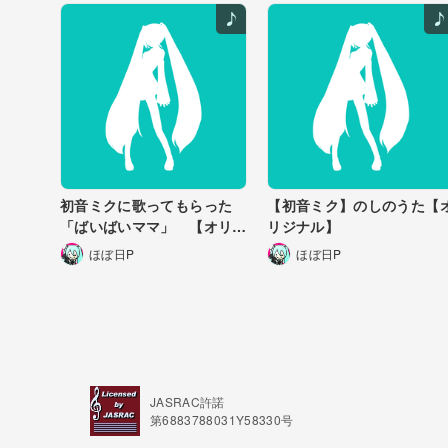
初音ミクに歌ってもらった
【初音ミク】のしのうた【
「ばいばいママ」 【オリジ
リジナル】
ナル】
ほぼ日P
ほぼ日P
JASRAC許諾
第6883788031Y58330号