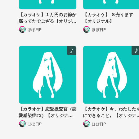
【カラオケ】１万円のお節が
【カラオケ】 Ｓ売ります
腐ってたでござる【オリジナ
【オリジナル】
ル】
ほぼ日P
ほぼ日P
【カラオケ】恋愛捜査官（恋
【カラオケ】今、わたした
愛感染症#2）【オリジナ
にできること。【オリジナ
ル】
ル】
ほぼ日P
ほぼ日P