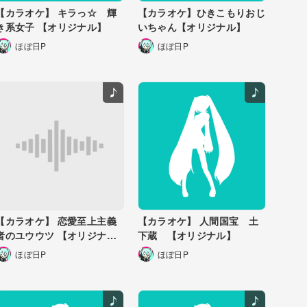
【カラオケ】 キラっ☆ 輝
【カラオケ】ひきこもりおじ
き系女子 【オリジナル】
いちゃん【オリジナル】
ほぼ日P
ほぼ日P
【カラオケ】 恋愛至上主義
【カラオケ】 人間国宝 土
者のユウウツ 【オリジナル
下蔵 【オリジナル】
曲】
ほぼ日P
ほぼ日P