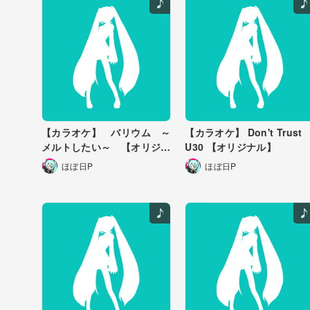
【カラオケ】 バリウム ～
【カラオケ】 Don't Trust
メルトしたい～ 【オリジナ
U30 【オリジナル】
ル】
ほぼ日P
ほぼ日P