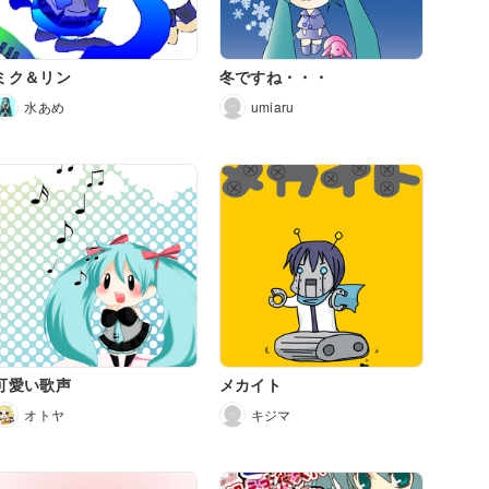
ミク＆リン
冬ですね・・・
水あめ
umiaru
可愛い歌声
メカイト
オトヤ
キジマ