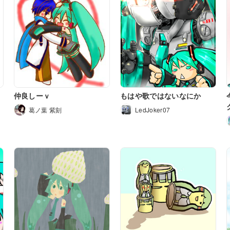
仲良しーｖ
もはや歌ではないなにか
葛ノ葉 紫刻
LedJoker07