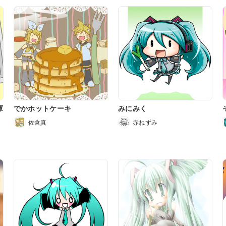
庫
でかホットケーキ
みにみく
佐倉真
赤ねずみ