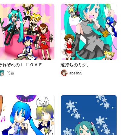
それぞれのＩ ＬＯＶＥ
葱持ちのミク。
門巻
abeb55