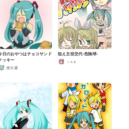
今日のおやつはチョコサンド
狙え主役交代-危険球-
クッキー
ｉｎｋ
澄川 梁