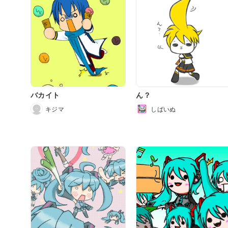
バカイト
ん？
キジマ
しばいぬ