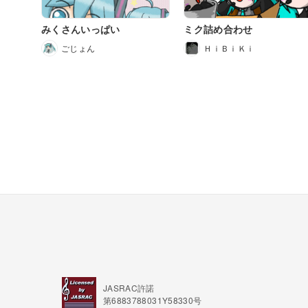
みくさんいっぱい
ミク詰め合わせ
ごじょん
ＨｉＢｉＫｉ
JASRAC許諾
第6883788031Y58330号