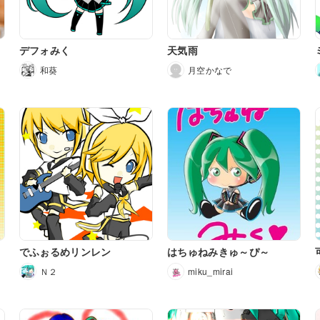
デフォみく
天気雨
和葵
月空かなで
でふぉるめリンレン
はちゅねみきゅ～ぴ～
Ｎ２
miku_mirai