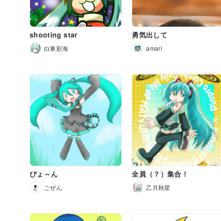
shooting star
勇気出して
白東彩海
amari
ぴょ～ん
全員（？）集合！
ごぜん
乙月秋星