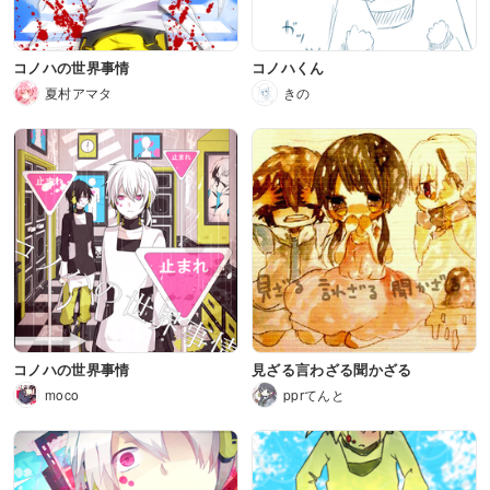
コノハの世界事情
コノハくん
夏村アマタ
きの
コノハの世界事情
見ざる言わざる聞かざる
moco
pprてんと