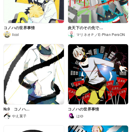
コノハの世界事情
炎天下のその先で…
licol
マリネオＰ／E-Phan PersON
№9 コノハ...
コノハの世界事情
やえ菓子
はゆ