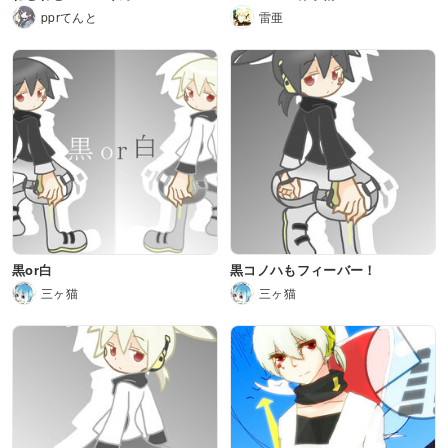
pprてんと
雷亜
黒or白
黒コノハもフィーバー！
三ヶ猫
三ヶ猫