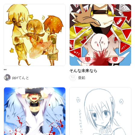
**
そんな未来なら
pprてんと
亜鉛