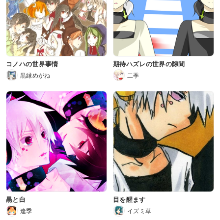
コノハの世界事情
期待ハズレの世界の隙間
黒縁めがね
二季
黒と白
目を醒ます
逢季
イズミ草