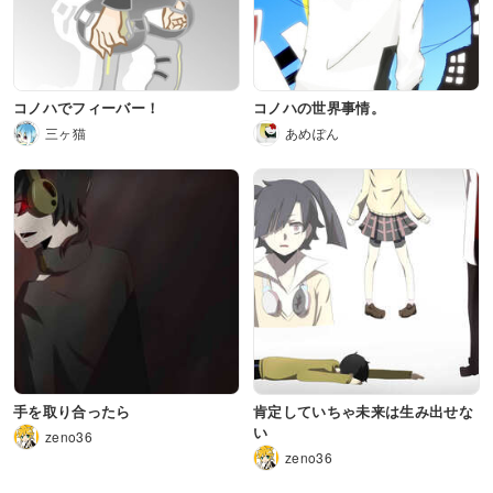
コノハでフィーバー！
コノハの世界事情。
三ヶ猫
あめぽん
手を取り合ったら
肯定していちゃ未来は生み出せな
い
zeno36
zeno36