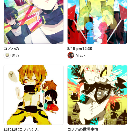
コノハの
8/16 pm12:30
黒乃
Mizuki
ねむねむコノハくん
コノハの世界事情