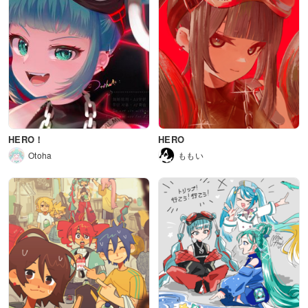
HERO！
HERO
Otoha
ももい