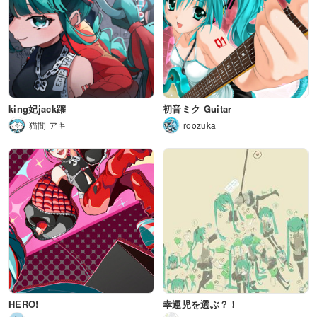
king妃jack躍
初音ミク Guitar
猫間 アキ
roozuka
HERO!
幸運児を選ぶ？！