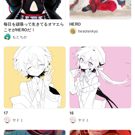
毎日を頑張って生きてるオマエら
HERO
こそがHEROだ！
hesotenkyo
もとちか
17
16
ヤドミ
ヤドミ