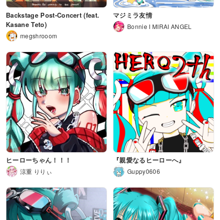
Backstage Post-Concert (feat.
マジミラ友情
Kasane Teto)
Bonnie I MIRAI ANGEL
megshrooom
ヒーローちゃん！！！
『親愛なるヒーローへ』
涼重 りりぃ
Guppy0606