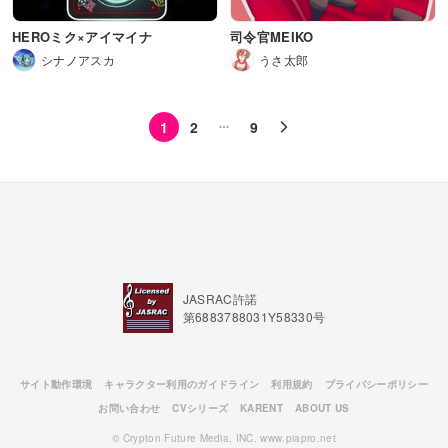
HEROミク×アイマイナ
司令官MEIKO
シナノアスカ
うさ太郎
1
2
9
JASRAC許諾
第6883788031Y58330号
サイト動作環境
キャラクター利用のガイドライン
利用規約
プライバシーポリシー
お問い合わせ
CVシリーズ
KARENT
ABOUT US
© Crypton Future Media, INC. www.piapro.net