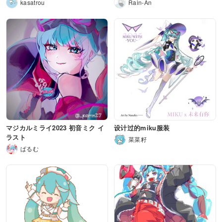
kasatrou
Rain-An
マジカルミライ2023 初音ミク イ
设计过的miku服装
ラスト
菜菜籽
ぱるむ